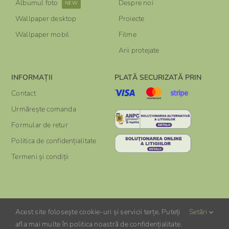
Albumul foto
Despre noi
NEW
Wallpaper desktop
Proiecte
Wallpaper mobil
Filme
Arii protejate
INFORMAȚII
PLATĂ SECURIZATĂ PRIN
Contact
Urmărește comanda
Formular de retur
Politica de confidențialitate
Termeni și condiții
Acest site folosește cookie-uri și servicii terțe. Puteți
Setări
© ROMÂNIA SĂLBATICĂ 2023
afla mai multe în politica noastră de confidențialitate.