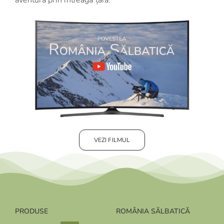
aventură prin întreaga țară.
VEZI FILMUL
PRODUSE
ROMÂNIA SĂLBATICĂ