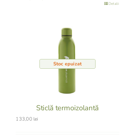
Detalii
Stoc epuizat
Sticlă termoizolantă
133,00
lei