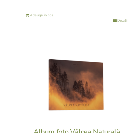
Adaugă în coș
Detalii
Album foto Vâlcea Naturală