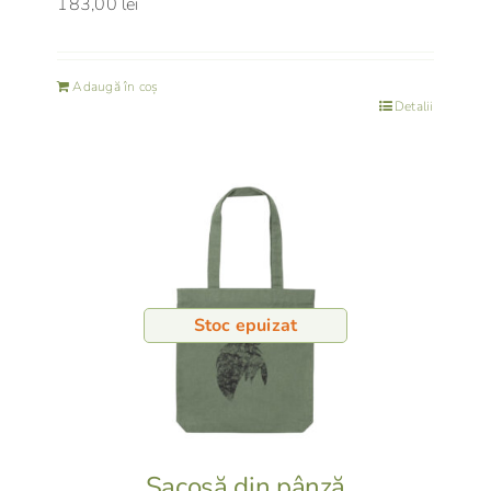
183,00
lei
Adaugă în coș
Detalii
Stoc epuizat
Sacoșă din pânză