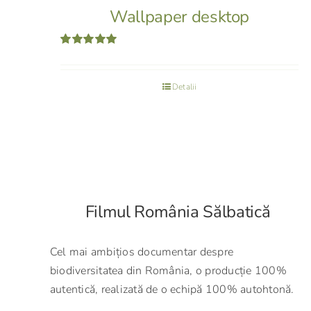
Wallpaper desktop
Evaluat
la
5.00
din 5
Detalii
Filmul România Sălbatică
Cel mai ambițios documentar despre
biodiversitatea din România, o producție 100%
autentică, realizată de o echipă 100% autohtonă.