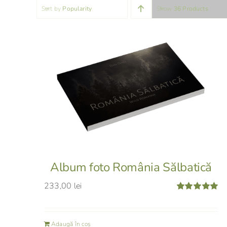
Sort by
Popularity
Show
36 Products
Album foto România Sălbatică
233,00
lei
Evaluat
la
5.00
din 5
Adaugă în coș