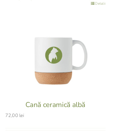
Detalii
Cană ceramică albă
72,00
lei