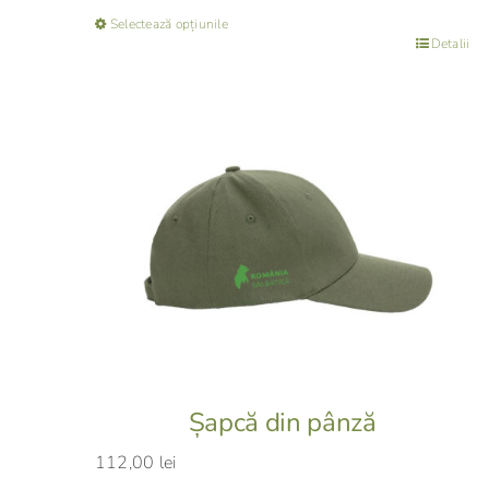
Selectează opțiunile
Acest
Detalii
produs
are
mai
multe
variații.
Opțiunile
pot
fi
alese
în
pagina
produsului.
Șapcă din pânză
112,00
lei